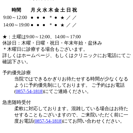
時間
月
火
水
木
金
土
日
祝
9:00～12:00
●
●
●
＊
●
／
／
★
14:00～19:00
●
●
●
＊
●
／
／
★
★
：土曜は9:00～12:00、14:00～17:00
休診日：木曜・日曜・祝日・年末年始・盆休み
＊
木曜日に診療する場合もございます。
詳しくはホームページ、もしくはクリニックにお電話にてご
確認下さい。
予約優先診療
当院ではできるかぎりお待たせする時間が少なくなる
ように予約優先制にしております。 ご予約はお電話
(
0857-54-1818
)にてご連絡ください。
急患随時受付
柔軟に対応しております。混雑している場合はお待た
せすることもございますので、ご来院いただく前に一
度お電話(
0857-54-1818
)にてお問い合わせください。