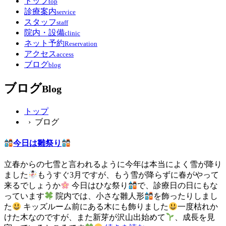
トップ
top
診療案内
service
スタッフ
staff
院内・設備
clinic
ネット予約
Reservation
アクセス
access
ブログ
blog
ブログ
Blog
トップ
› ブログ
今日は雛祭り
立春からの七雪と言われるように今年は本当によく雪が降り
ました
もうすぐ3月ですが、もう雪が降らずに春がやって
来るでしょうか
今日はひな祭り
で、診療日の日にもな
っています
院内では、小さな雛人形
を飾ったりしまし
た
キッズルーム前にある木にも飾りました
一度枯れか
けた木なのですが、また新芽が沢山出始めて
、成長を見