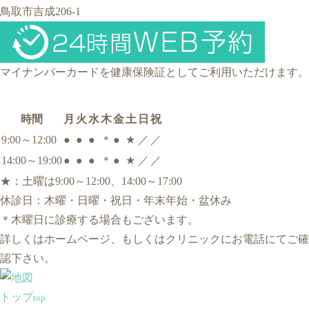
鳥取市吉成206-1
マイナンバーカードを健康保険証としてご利用いただけます。
時間
月
火
水
木
金
土
日
祝
9:00～12:00
●
●
●
＊
●
★
／
／
14:00～19:00
●
●
●
＊
●
★
／
／
★
：土曜は9:00～12:00、14:00～17:00
休診日：木曜・日曜・祝日・年末年始・盆休み
＊
木曜日に診療する場合もございます。
詳しくはホームページ、もしくはクリニックにお電話にてご確
認下さい。
トップ
top