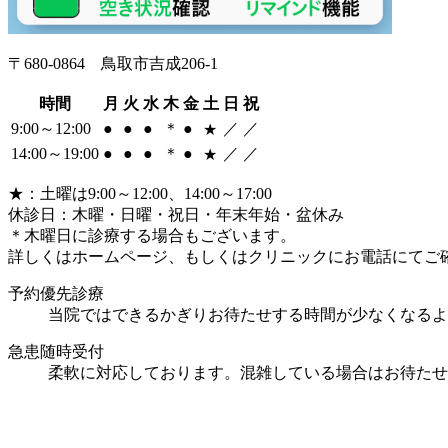
〒680-0864 鳥取市吉成206-1
時間
月
火
水
木
金
土
日
祝
9:00～12:00
●
●
●
＊
●
／
／
★
14:00～19:00
●
●
●
＊
●
／
／
★
★
：土曜は9:00～12:00、14:00～17:00
休診日：木曜・日曜・祝日・年末年始・盆休み
＊
木曜日に診療する場合もございます。
詳しくはホームページ、もしくはクリニックにお電話にてご
予約優先診療
当院ではできるかぎりお待たせする時間が少なくなるよ
急患随時受付
柔軟に対応しております。混雑している場合はお待たせ