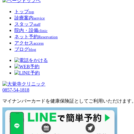
トップ
top
診療案内
service
スタッフ
staff
院内・設備
clinic
ネット予約
Reservation
アクセス
access
ブログ
blog
0857-54-1818
マイナンバーカードを健康保険証としてご利用いただけます