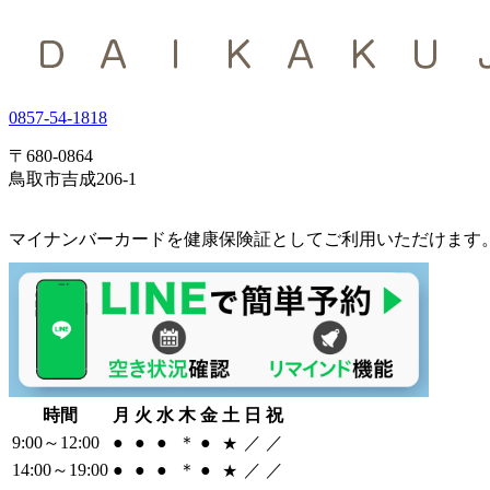
0857-54-1818
〒680-0864
鳥取市吉成206-1
マイナンバーカードを健康保険証としてご利用いただけます
時間
月
火
水
木
金
土
日
祝
9:00～12:00
●
●
●
＊
●
／
／
★
14:00～19:00
●
●
●
＊
●
／
／
★