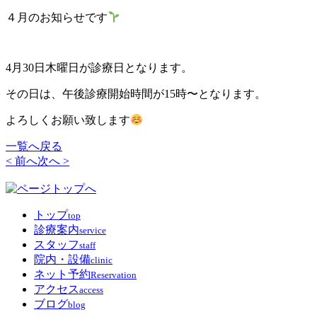
４月のお知らせです
4月30日木曜日が診療日となります。
その日は、午後診療開始時間が15時〜となります。
よろしくお願い致します
一覧へ戻る
< 前へ
次へ >
トップ
top
診療案内
service
スタッフ
staff
院内・設備
clinic
ネット予約
Reservation
アクセス
access
ブログ
blog