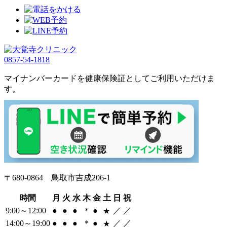
0857-54-1818
マイナンバーカードを健康保険証としてご利用いただけま
す。
〒680-0864 鳥取市吉成206-1
時間
月
火
水
木
金
土
日
祝
9:00～12:00
●
●
●
＊
●
／
／
★
14:00～19:00
●
●
●
＊
●
／
／
★