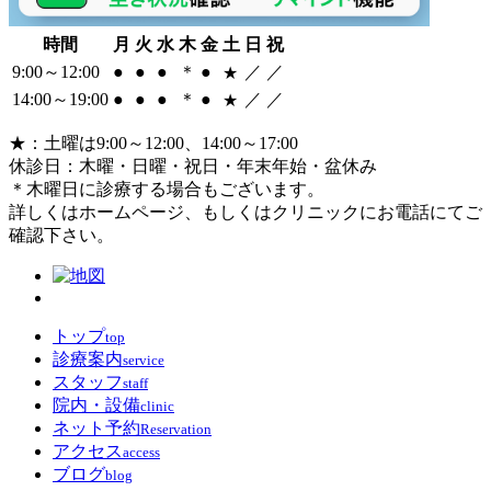
時間
月
火
水
木
金
土
日
祝
9:00～12:00
●
●
●
＊
●
／
／
★
14:00～19:00
●
●
●
＊
●
／
／
★
★
：土曜は9:00～12:00、14:00～17:00
休診日：木曜・日曜・祝日・年末年始・盆休み
＊
木曜日に診療する場合もございます。
詳しくはホームページ、もしくはクリニックにお電話にてご
確認下さい。
トップ
top
診療案内
service
スタッフ
staff
院内・設備
clinic
ネット予約
Reservation
アクセス
access
ブログ
blog