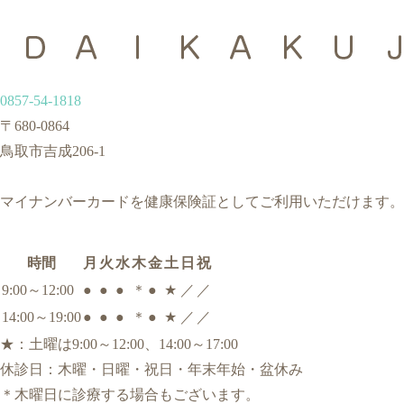
0857-54-1818
〒680-0864
鳥取市吉成206-1
マイナンバーカードを健康保険証としてご利用いただけます。
時間
月
火
水
木
金
土
日
祝
9:00～12:00
●
●
●
＊
●
★
／
／
14:00～19:00
●
●
●
＊
●
★
／
／
★
：土曜は9:00～12:00、14:00～17:00
休診日：木曜・日曜・祝日・年末年始・盆休み
＊
木曜日に診療する場合もございます。