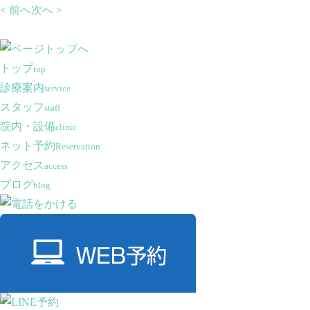
< 前へ
次へ >
トップ
top
診療案内
service
スタッフ
staff
院内・設備
clinic
ネット予約
Reservation
アクセス
access
ブログ
blog