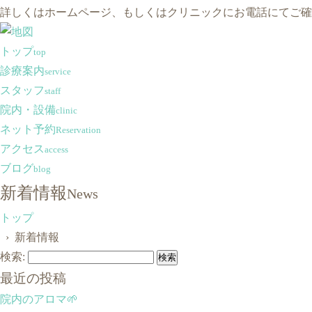
詳しくはホームページ、もしくはクリニックにお電話にてご確
トップ
top
診療案内
service
スタッフ
staff
院内・設備
clinic
ネット予約
Reservation
アクセス
access
ブログ
blog
新着情報
News
トップ
› 新着情報
検索:
最近の投稿
院内のアロマ🌱