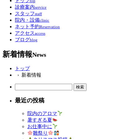
トップ
top
診療案内
service
スタッフ
staff
院内・設備
clinic
ネット予約
Reservation
アクセス
access
ブログ
blog
新着情報
News
トップ
› 新着情報
検
索:
最近の投稿
院内のアロマ
暑すぎる夏
お仕事中に
雛祭り