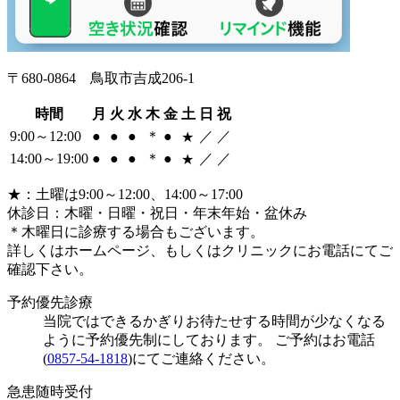
〒680-0864 鳥取市吉成206-1
時間
月
火
水
木
金
土
日
祝
9:00～12:00
●
●
●
＊
●
／
／
★
14:00～19:00
●
●
●
＊
●
／
／
★
★
：土曜は9:00～12:00、14:00～17:00
休診日：木曜・日曜・祝日・年末年始・盆休み
＊
木曜日に診療する場合もございます。
詳しくはホームページ、もしくはクリニックにお電話にてご
確認下さい。
予約優先診療
当院ではできるかぎりお待たせする時間が少なくなる
ように予約優先制にしております。 ご予約はお電話
(
0857-54-1818
)にてご連絡ください。
急患随時受付