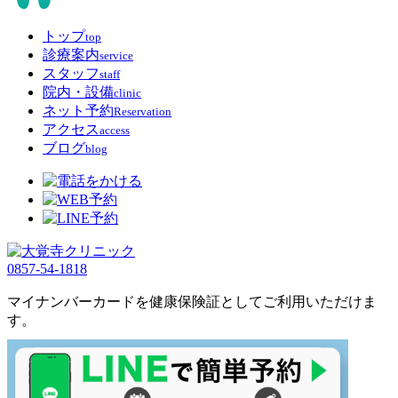
トップ
top
診療案内
service
スタッフ
staff
院内・設備
clinic
ネット予約
Reservation
アクセス
access
ブログ
blog
0857-54-1818
マイナンバーカードを健康保険証としてご利用いただけま
す。