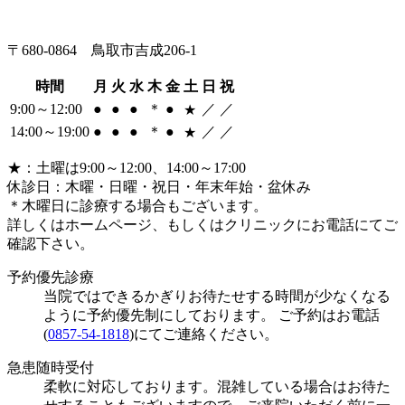
〒680-0864 鳥取市吉成206-1
時間
月
火
水
木
金
土
日
祝
9:00～12:00
●
●
●
＊
●
／
／
★
14:00～19:00
●
●
●
＊
●
／
／
★
★
：土曜は9:00～12:00、14:00～17:00
休診日：木曜・日曜・祝日・年末年始・盆休み
＊
木曜日に診療する場合もございます。
詳しくはホームページ、もしくはクリニックにお電話にてご
確認下さい。
予約優先診療
当院ではできるかぎりお待たせする時間が少なくなる
ように予約優先制にしております。 ご予約はお電話
(
0857-54-1818
)にてご連絡ください。
急患随時受付
柔軟に対応しております。混雑している場合はお待た