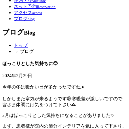
院内・設備
clinic
ネット予約
Reservation
アクセス
access
ブログ
blog
ブログ
Blog
トップ
› ブログ
ほっこりとした気持ちに😊
2024年2月29日
今年の冬は暖かい日が多かったですね☀️
しかしまた寒気が来るようです😅寒暖差が激しいですので
皆さま体調には気をつけて下さい🙏
2月はほっこりとした気持ちになることがありました✨
まず、患者様が院内の節分インテリアを気に入って下さり、